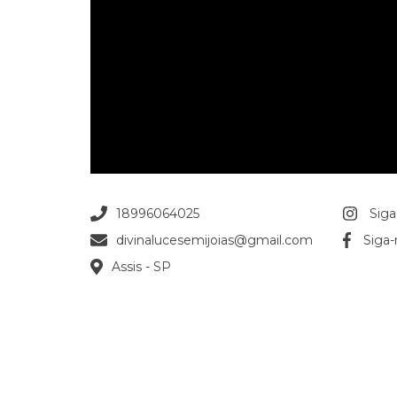
18996064025
Siga
divinalucesemijoias@gmail.com
Siga
Assis - SP