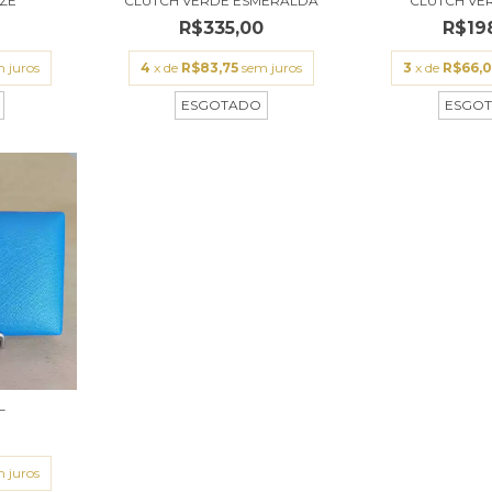
ZE
CLUTCH VERDE ESMERALDA
CLUTCH VE
0
R$335,00
R$19
 juros
4
x de
R$83,75
sem juros
3
x de
R$66,
ESGOTADO
ESGO
L
0
 juros