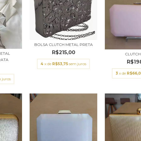
BOLSA CLUTCH METAL PRETA
R$215,00
METAL
CLUTCH
RATA
R$19
4
x de
R$53,75
sem juros
3
x de
R$66,
 juros