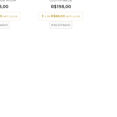
RDE ÁGUA
CLUTCH BEGE
8,00
R$198,00
00
sem juros
3
x de
R$66,00
sem juros
TADO
ESGOTADO