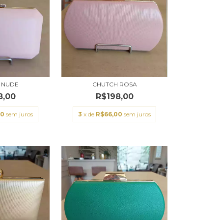
 NUDE
CHUTCH ROSA
8,00
R$198,00
00
sem juros
3
x de
R$66,00
sem juros