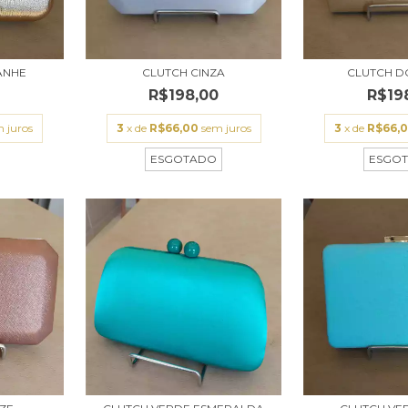
ANHE
CLUTCH CINZA
CLUTCH 
0
R$198,00
R$19
 juros
3
x de
R$66,00
sem juros
3
x de
R$66,
ESGOTADO
ESGO