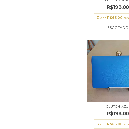
CLUTCH BRON
R$198,0
3
x de
R$66,00
sem
ESGOTADO
CLUTCH AZU
R$198,0
3
x de
R$66,00
sem